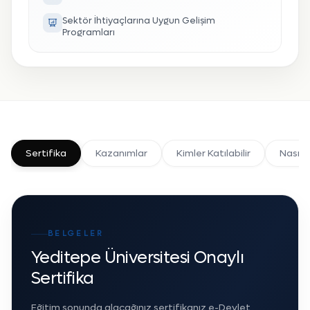
Sektör İhtiyaçlarına Uygun Gelişim
Programları
Sertifika
Kazanımlar
Kimler Katılabilir
Nasıl K
BELGELER
Yeditepe Üniversitesi Onaylı
Sertifika
Eğitim sonunda alacağınız sertifikanız e-Devlet