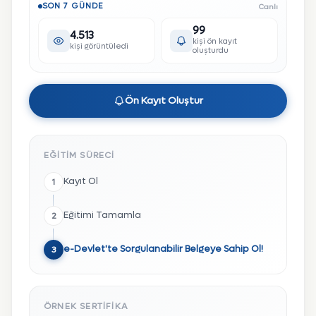
SON 7 GÜNDE
Canlı
99
4.513
kişi ön kayıt
kişi görüntüledi
oluşturdu
Ön Kayıt Oluştur
EĞITIM SÜRECI
Kayıt Ol
1
Eğitimi Tamamla
2
e-Devlet'te Sorgulanabilir Belgeye Sahip Ol!
3
ÖRNEK SERTIFIKA