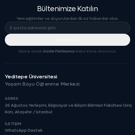
Bültenimize Katılın
Yeni eğitimler ve duyurulardan ilk siz haberdar olun.
Abone Ol
Abone olarak
Gizlilik Politikamızı
kabul etmiş olursunuz.
Yeditepe Üniversitesi
Yaşam Boyu Öğrenme Merkezi
ADRES
26 Ağustos Yerleşimi, Bilgisayar ve Bilişim Bilimleri Fakültesi Giriş
Katı, Ataşehir / İstanbul
İLETIŞIM
WhatsApp Destek