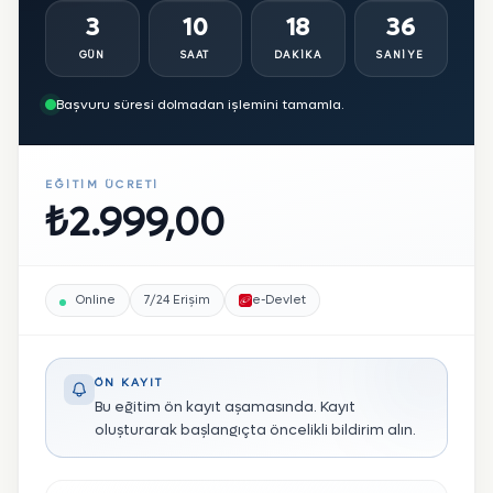
3
10
18
34
GÜN
SAAT
DAKIKA
SANIYE
Başvuru süresi dolmadan işlemini tamamla.
EĞITIM ÜCRETI
₺2.999,00
Online
7/24 Erişim
e-Devlet
ÖN KAYIT
Bu eğitim ön kayıt aşamasında. Kayıt
oluşturarak başlangıçta öncelikli bildirim alın.