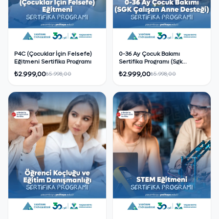
P4C (Çocuklar İçin Felsefe)
0-36 Ay Çocuk Bakımı
Eğitmeni Sertifika Programı
Sertifika Programı (Sgk
Çalışan Anne Desteği)
₺2.999,00
₺2.999,00
₺5.998,00
₺5.998,00