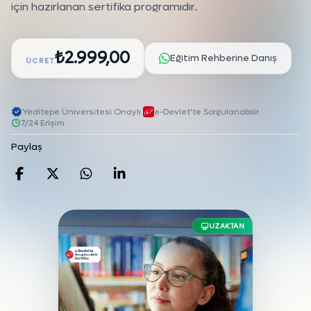
için hazırlanan sertifika programıdır.
₺2.999,00
Eğitim Rehberine Danış
ÜCRET
Yeditepe Üniversitesi Onaylı
·
e-Devlet'te Sorgulanabilir
·
7/24 Erişim
Paylaş
Facebook'da paylaş
Twitter'da paylaş
WhatsApp'da paylaş
Linkedin'de paylaş
UZAKTAN