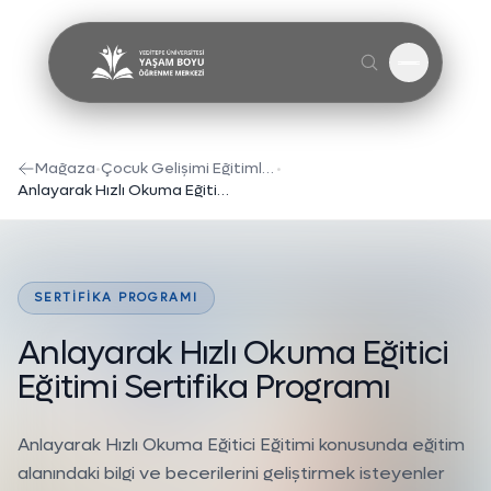
Menüyü A
Mağaza
•
Çocuk Gelişimi Eğitimleri
•
Anlayarak Hızlı Okuma Eğitici Eğitimi Sertifika Programı
SERTIFIKA PROGRAMI
A
n
l
a
y
a
r
a
k
H
ı
z
l
ı
O
k
u
m
a
E
ğ
i
t
i
c
i
E
ğ
i
t
i
m
i
S
e
r
t
i
f
i
k
a
P
r
o
g
r
a
m
ı
Anlayarak Hızlı Okuma Eğitici Eğitimi konusunda eğitim
alanındaki bilgi ve becerilerini geliştirmek isteyenler