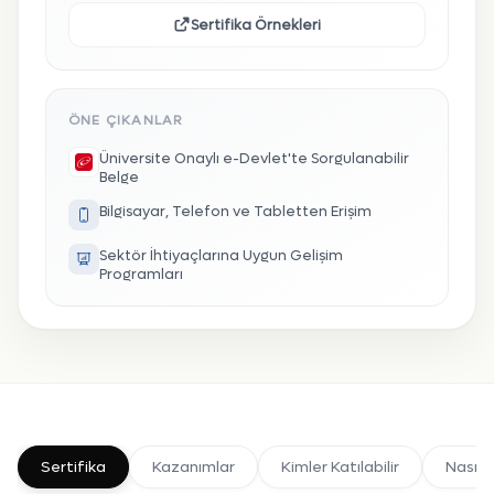
Sertifika Örnekleri
ÖNE ÇIKANLAR
Üniversite Onaylı e-Devlet'te Sorgulanabilir
Belge
Bilgisayar, Telefon ve Tabletten Erişim
Sektör İhtiyaçlarına Uygun Gelişim
Programları
Sertifika
Kazanımlar
Kimler Katılabilir
Nasıl K