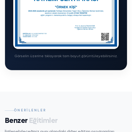
Görselin üzerine tıklayarak tam boyut görüntüleyebilirsiniz.
ÖNERILENLER
Benzer
Eğitimler
İlgilenebileceğiniz aynı alandaki diğer eğitim programları.