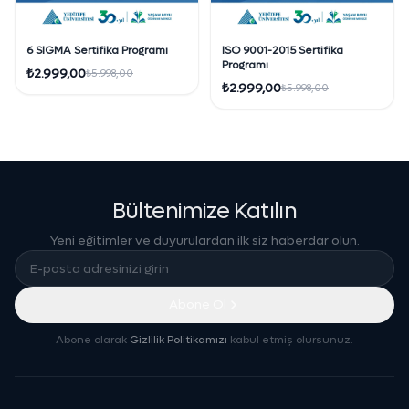
6 SIGMA Sertifika Programı
ISO 9001-2015 Sertifika
Programı
₺2.999,00
₺5.998,00
₺2.999,00
₺5.998,00
Bültenimize Katılın
Yeni eğitimler ve duyurulardan ilk siz haberdar olun.
Abone Ol
Abone olarak
Gizlilik Politikamızı
kabul etmiş olursunuz.