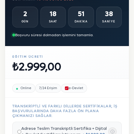
2
18
51
35
GÜN
SAAT
DAKIKA
SANIYE
Başvuru süresi dolmadan işlemini tamamla.
EĞITIM ÜCRETI
₺2.999,00
Online
7/24 Erişim
e-Devlet
TRANSKRIPTLI VE FARKLI DILLERDE SERTIFIKALAR, IŞ
BAŞVURULARINDA DAHA FAZLA ÖN PLANA
ÇIKMANIZI SAĞLAR.
Adrese Teslim Transkriptli Sertifika + Dijital