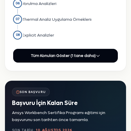
Yorulma Analizleri
06
Thermal Analiz Uygulama Örnekleriı
07
Explicit Analizler
08
Tüm Konuları Göster (1 tane daha)
SON BAŞVURU
Başvuru İçin Kalan Süre
Ansys Workbench Sertifika Programı eğitimi için
başvurunu son tarihten önce tamamla.
SON TARIH:
10 AĞUSTOS 2026