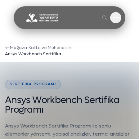
Menüyü A
Mağaza
•
Kalite ve Mühendislik Eğitimleri
•
Ansys Workbench Sertifika Programı
SERTIFIKA PROGRAMI
A
n
s
y
s
W
o
r
k
b
e
n
c
h
S
e
r
t
i
f
i
k
a
P
r
o
g
r
a
m
ı
Ansys Workbench Sertifika Programı ile sonlu
elemanlar yöntemi, yapısal analizler, termal analizler