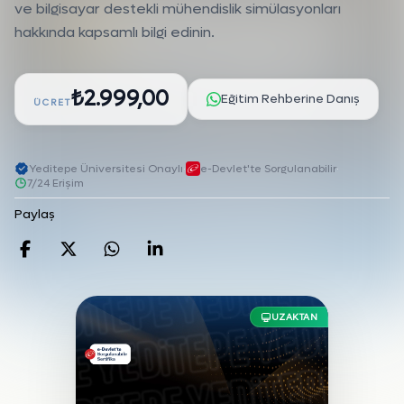
ve bilgisayar destekli mühendislik simülasyonları
hakkında kapsamlı bilgi edinin.
₺2.999,00
Eğitim Rehberine Danış
ÜCRET
Yeditepe Üniversitesi Onaylı
·
e-Devlet'te Sorgulanabilir
·
7/24 Erişim
Paylaş
Facebook'da paylaş
Twitter'da paylaş
WhatsApp'da paylaş
Linkedin'de paylaş
UZAKTAN