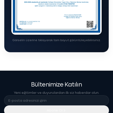
Görselin üzerine tıklayarak tam boyut görüntüleyebilirsiniz.
Bültenimize Katılın
Yeni eğitimler ve duyurulardan ilk siz haberdar olun.
Abone Ol