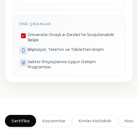
ÖNE ÇIKANLAR
Üniversite Onaylı e-Devlet'te Sorgulanabilir
Belge
Bilgisayar, Telefon ve Tabletten Erişim
Sektör İhtiyaçlarına Uygun Gelişim
Programları
Sertifika
Kazanımlar
Kimler Katılabilir
Nasıl K