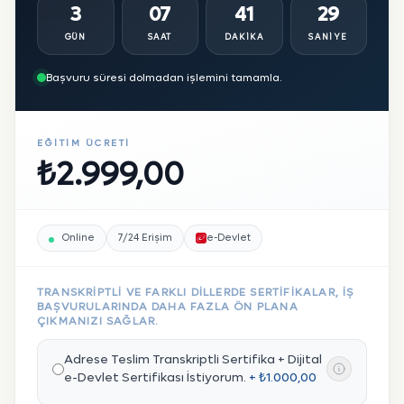
3
07
41
28
GÜN
SAAT
DAKIKA
SANIYE
Başvuru süresi dolmadan işlemini tamamla.
EĞITIM ÜCRETI
₺2.999,00
Online
7/24 Erişim
e-Devlet
TRANSKRIPTLI VE FARKLI DILLERDE SERTIFIKALAR, IŞ
BAŞVURULARINDA DAHA FAZLA ÖN PLANA
ÇIKMANIZI SAĞLAR.
Adrese Teslim Transkriptli Sertifika + Dijital
e-Devlet Sertifikası İstiyorum.
+ ₺1.000,00