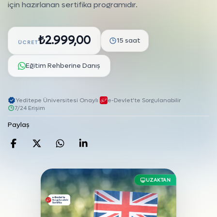
için hazırlanan sertifika programıdır.
₺2.999,00
15 saat
ÜCRET
Eğitim Rehberine Danış
Yeditepe Üniversitesi Onaylı
·
e-Devlet'te Sorgulanabilir
·
7/24 Erişim
Paylaş
Facebook'da paylaş
Twitter'da paylaş
WhatsApp'da paylaş
Linkedin'de paylaş
UZAKTAN