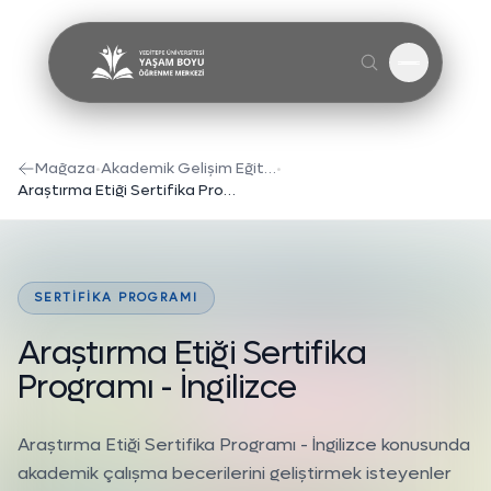
Menüyü A
Mağaza
•
Akademik Gelişim Eğitimleri
•
Araştırma Etiği Sertifika Programı - İngilizce
SERTIFIKA PROGRAMI
A
r
a
ş
t
ı
r
m
a
E
t
i
ğ
i
S
e
r
t
i
f
i
k
a
P
r
o
g
r
a
m
ı
-
İ
n
g
i
l
i
z
c
e
Araştırma Etiği Sertifika Programı - İngilizce konusunda
akademik çalışma becerilerini geliştirmek isteyenler