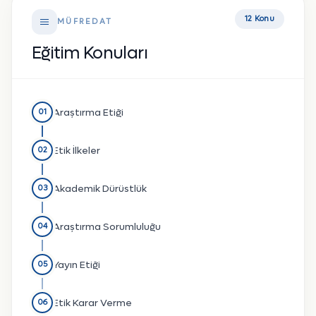
12 Konu
MÜFREDAT
Eğitim Konuları
Araştırma Etiği
01
Etik İlkeler
02
Akademik Dürüstlük
03
Araştırma Sorumluluğu
04
Yayın Etiği
05
Etik Karar Verme
06