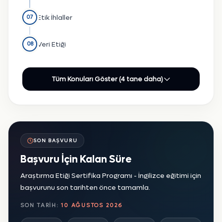
Etik İhlaller
07
Veri Etiği
08
Tüm Konuları Göster (4 tane daha)
SON BAŞVURU
Başvuru İçin Kalan Süre
Araştırma Etiği Sertifika Programı - İngilizce eğitimi için
başvurunu son tarihten önce tamamla.
SON TARIH:
10 AĞUSTOS 2026