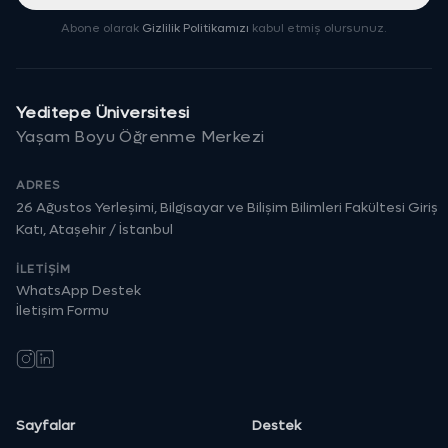
Abone olarak
Gizlilik Politikamızı
kabul etmiş olursunuz.
Yeditepe Üniversitesi
Yaşam Boyu Öğrenme Merkezi
ADRES
26 Ağustos Yerleşimi, Bilgisayar ve Bilişim Bilimleri Fakültesi Giriş
Katı, Ataşehir / İstanbul
İLETIŞIM
WhatsApp Destek
İletişim Formu
Instagram
LinkedIn
Sayfalar
Destek