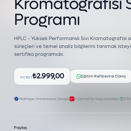
K
r
o
m
a
t
o
g
r
a
f
i
s
i
P
r
o
g
r
a
m
ı
HPLC - Yüksek Performanslı Sıvı Kromatografisi 
süreçleri ve temel analiz bilgilerini tanımak istey
sertifika programıdır.
₺2.999,00
Eğitim Rehberine Danış
ÜCRET
Yeditepe Üniversitesi Onaylı
·
e-Devlet'te Sorgulanabilir
·
7/24
Paylaş