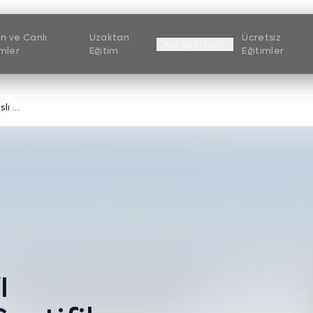
n ve Canlı
Uzaktan
Ücretsiz
Kategoriler
imler
Eğitim
Eğitimler
HPLC - Yüksek Performanslı Sıvı Kromatografisi Sertifika Programı
v
ı