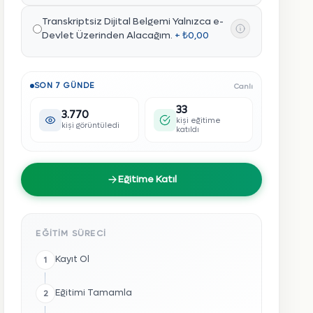
Transkriptsiz Dijital Belgemi Yalnızca e-
Devlet Üzerinden Alacağım.
+ ₺0,00
SON 7 GÜNDE
Canlı
33
3.770
kişi eğitime
kişi görüntüledi
katıldı
Eğitime Katıl
EĞITIM SÜRECI
Kayıt Ol
1
Eğitimi Tamamla
2