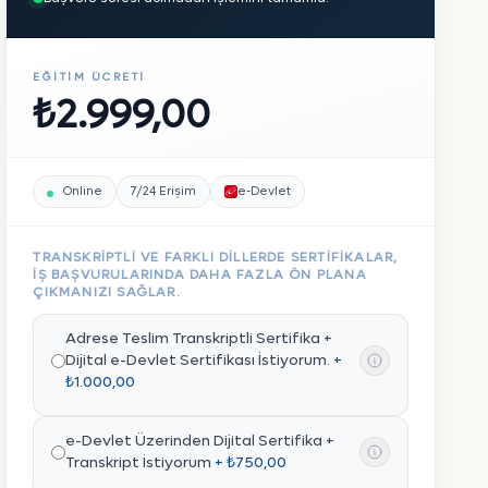
EĞITIM ÜCRETI
₺2.999,00
Online
7/24 Erişim
e-Devlet
TRANSKRIPTLI VE FARKLI DILLERDE SERTIFIKALAR,
IŞ BAŞVURULARINDA DAHA FAZLA ÖN PLANA
ÇIKMANIZI SAĞLAR.
Adrese Teslim Transkriptli Sertifika +
Dijital e-Devlet Sertifikası İstiyorum.
+
₺1.000,00
e-Devlet Üzerinden Dijital Sertifika +
Transkript İstiyorum
+ ₺750,00