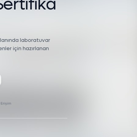
S
e
r
t
i
f
i
k
a
alanında laboratuvar
enler için hazırlanan
 Erişim