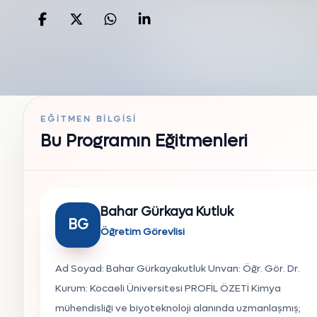
Facebook'da paylaş
Twitter'da paylaş
WhatsApp'da paylaş
Linkedin'de paylaş
EĞITMEN BILGISI
Bu Programın Eğitmenleri
Bahar Gürkaya Kutluk
BG
Öğretim Görevlisi
Ad Soyad: Bahar Gürkayakutluk Unvan: Öğr. Gör. Dr.
Kurum: Kocaeli Üniversitesi PROFİL ÖZETİ Kimya
mühendisliği ve biyoteknoloji alanında uzmanlaşmış;