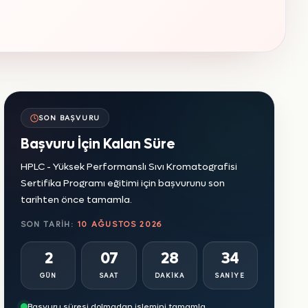
SON BAŞVURU
Başvuru İçin Kalan Süre
HPLC - Yüksek Performanslı Sıvı Kromatografisi
Sertifika Programı eğitimi için başvurunu son
tarihten önce tamamla.
SON TARIH:
10 AĞUSTOS 2026
2
07
28
32
GÜN
SAAT
DAKIKA
SANIYE
Başvuru süresi dolmadan işlemini tamamla.