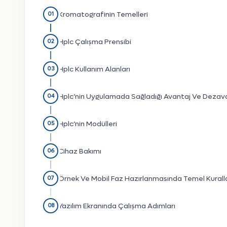
Kromatografinin Temelleri
01
Hplc Çalışma Prensibi
02
Hplc Kullanım Alanları
03
Hplc’nin Uygulamada Sağladığı Avantaj Ve Dezava
04
Hplc’nin Modülleri
05
Cihaz Bakımı
06
Örnek Ve Mobil Faz Hazırlanmasında Temel Kurall
07
Yazılım Ekranında Çalışma Adımları
08