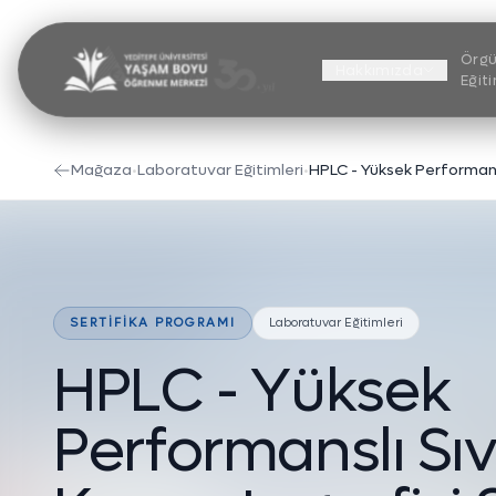
Örgü
Hakkımızda
Eğit
Mağaza
•
Laboratuvar Eğitimleri
•
SERTIFIKA PROGRAMI
Laboratuvar Eğitimleri
H
P
L
C
-
Y
ü
k
s
e
k
P
e
r
f
o
r
m
a
n
s
l
ı
S
ı