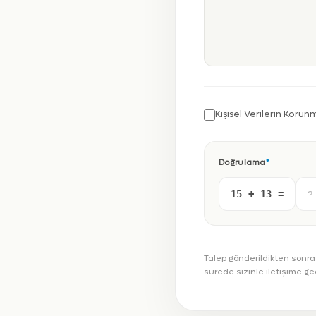
Kişisel Verilerin Korun
Doğrulama
*
15 + 13 =
Talep gönderildikten sonr
sürede sizinle iletişime ge