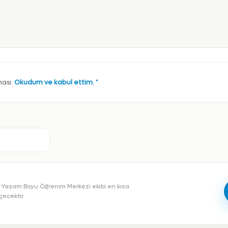
ması:
Okudum ve kabul ettim.
*
a Yaşam Boyu Öğrenim Merkezi ekibi en kısa
çecektir.