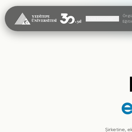
Örgü
Hakkımızda
Eğit
e
Şirketine, e