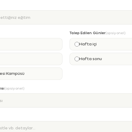
Talep Edilen Günler
(opsiyonel)
Hafta içi
Hafta sonu
tesi Kampüsü
ısı
(opsiyonel)