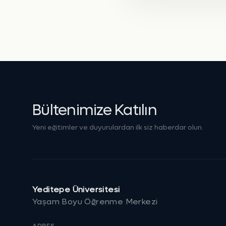
Bültenimize Katılın
Yeni eğitimler ve duyurulardan ilk siz haberdar olun.
Yeditepe Üniversitesi
Yaşam Boyu Öğrenme Merkezi