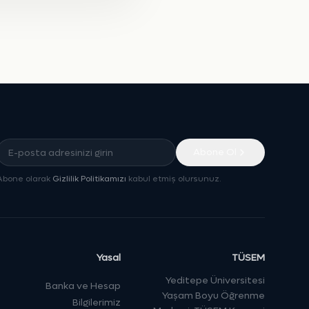
Abone Ol
Abone olarak
Gizlilik Politikamızı
kabul etmiş olursunuz.
Yasal
TÜSEM
Yeditepe Üniversitesi
Banka ve Hesap
Yaşam Boyu Öğrenme
Bilgilerimiz