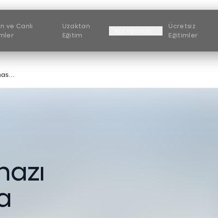
n ve Canlı
Uzaktan
Ücretsiz
Kategoriler
imler
Eğitim
Eğitimler
Protein Tayin Cihazı (Dumas) Sertifika Programı
h
a
z
ı
a