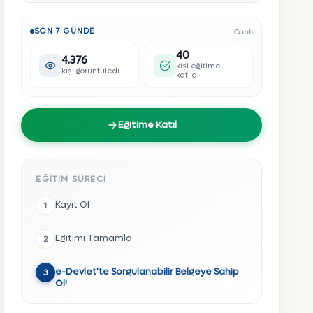
SON 7 GÜNDE
Canlı
40
4.376
kişi eğitime
kişi görüntüledi
katıldı
Eğitime Katıl
EĞITIM SÜRECI
Kayıt Ol
1
Eğitimi Tamamla
2
e-Devlet'te Sorgulanabilir Belgeye Sahip
3
Ol!