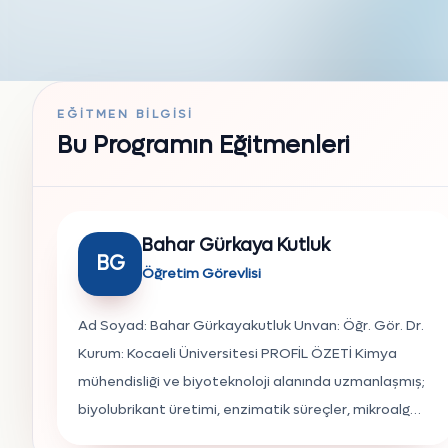
EĞITMEN BILGISI
Bu Programın Eğitmenleri
Bahar Gürkaya Kutluk
BG
Öğretim Görevlisi
Ad Soyad: Bahar Gürkayakutluk Unvan: Öğr. Gör. Dr.
Kurum: Kocaeli Üniversitesi PROFİL ÖZETİ Kimya
mühendisliği ve biyoteknoloji alanında uzmanlaşmış;
biyolubrikant üretimi, enzimatik süreçler, mikroalg
temelli sürdürülebilir enerji ve yeşil kimya üzerine