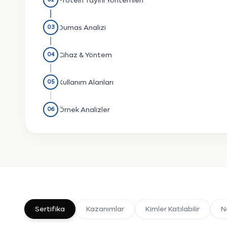
Protein Tayini Yöntemleri
Dumas Analizi
03
Cihaz & Yöntem
04
Kullanım Alanları
05
Örnek Analizler
06
Sertifika
Kazanımlar
Kimler Katılabilir
Na