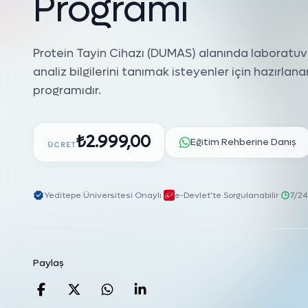
P
r
o
g
r
a
m
ı
Protein Tayin Cihazı (DUMAS) alanında laboratuv
analiz bilgilerini tanımak isteyenler için hazırlana
programıdır.
₺2.999,00
Eğitim Rehberine Danış
ÜCRET
Yeditepe Üniversitesi Onaylı
·
e-Devlet'te Sorgulanabilir
·
7/24
Paylaş
Facebook'da paylaş
Twitter'da paylaş
WhatsApp'da paylaş
Linkedin'de paylaş