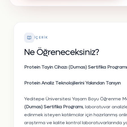
akademik çalışmalar yürüten öğretim görevlisi.
Ulusal ve uluslararası düzeyde çok sayıda bilimsel
yayın ve konferans bildirisine sahiptir. AKADEMİK
GÖREVLER Öğretim Görevlisi Dr. Kocaeli
Üniversitesi, Rektörlük 2024 - Devam ediyor Uzman
İÇERIK
Kocaeli Üniversitesi, Rektörlük / Teknoloji Transfer
Ne Öğreneceksiniz?
Ofisi 2024 - 2025 EĞİTİM BİLGİLERİ Doktora Kocaeli
Üniversitesi, Fen Bilimleri Enstitüsü 2012 - 2020
Protein Tayin Cihazı (Dumas) Sertifika Programı
Yüksek Lisans Kocaeli Üniversitesi, Fen Bilimleri
Enstitüsü 2009 - 2012 Lisans Kocaeli Üniversitesi,
Protein Analiz Teknolojilerini Yakından Tanıyın
Mühendislik Fakültesi 2004 - 2009 ARAŞTIRMA
ALANLARI Kimya Mühendisliği ve Teknolojisi
Yeditepe Üniversitesi Yaşam Boyu Öğrenme Me
Biyoteknoloji Kimyasal Teknolojiler Biyomalzemeler
(Dumas) Sertifika Programı
, laboratuvar analizle
edinmek isteyen katılımcılar için hazırlanmış onl
araştırma ve kalite kontrol laboratuvarlarında 