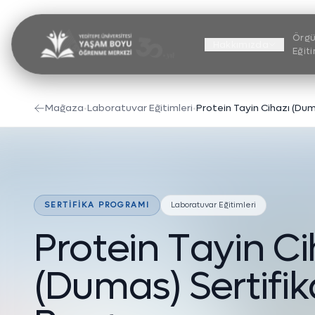
Örgü
Hakkımızda
Eğit
Mağaza
•
Laboratuvar Eğitimleri
•
SERTIFIKA PROGRAMI
Laboratuvar Eğitimleri
P
r
o
t
e
i
n
T
a
y
i
n
C
i
(
D
u
m
a
s
)
S
e
r
t
i
f
i
k