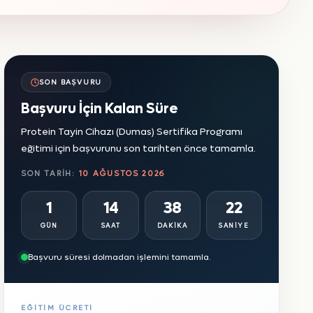
SON BAŞVURU
Başvuru İçin Kalan Süre
Protein Tayin Cihazı (Dumas) Sertifika Programı
eğitimi için başvurunu son tarihten önce tamamla.
SON TARIH:
10 AĞUSTOS 2026
1
14
38
20
GÜN
SAAT
DAKIKA
SANIYE
Başvuru süresi dolmadan işlemini tamamla.
EĞITIM ÜCRETI